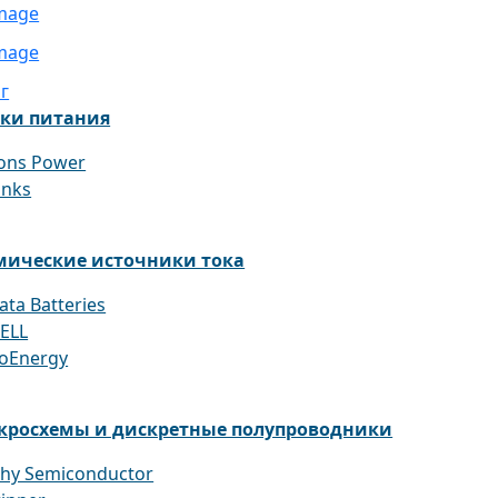
г
ки питания
ons Power
inks
мические источники тока
ata Batteries
ELL
oEnergy
кросхемы и дискретные полупроводники
hy Semiconductor