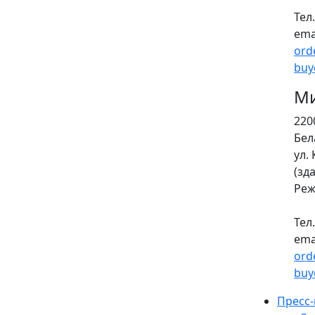
Тел
ema
ord
buy
М
220
Бел
ул.
(зд
Реж
Тел
ema
ord
buy
Пресс