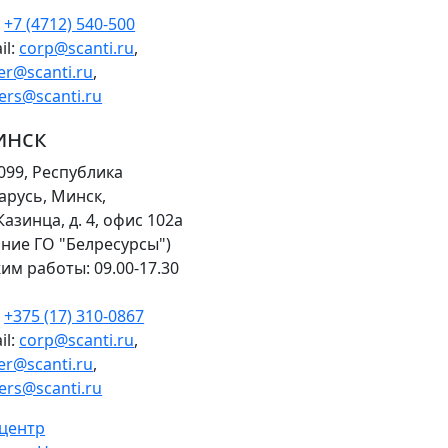
.
+7 (4712) 540-500
il:
corp@scanti.ru
,
er@scanti.ru
,
ers@scanti.ru
инск
099, Республика
арусь, Минск,
 Казинца, д. 4, офис 102a
ание ГО "Белресурсы")
им работы: 09.00-17.30
.
+375 (17) 310-0867
il:
corp@scanti.ru
,
er@scanti.ru
,
ers@scanti.ru
-центр