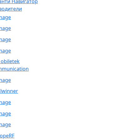
анти Навигатор
водители