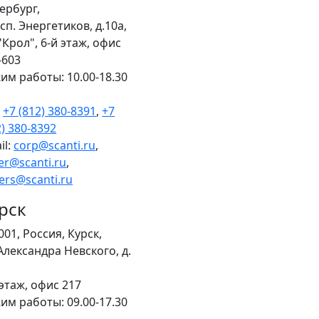
ербург,
сп. Энергетиков, д.10а,
"Крол", 6-й этаж, офис
-603
им работы: 10.00-18.30
.
+7 (812) 380-8391
,
+7
2) 380-8392
il:
corp@scanti.ru
,
er@scanti.ru
,
ers@scanti.ru
рск
001, Россия, Курск,
 Александра Невского, д.
 этаж, офис 217
им работы: 09.00-17.30