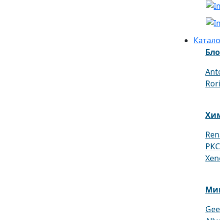
Катало
Бло
Ant
Ror
Хи
Ren
PKC
Xen
Ми
Gee