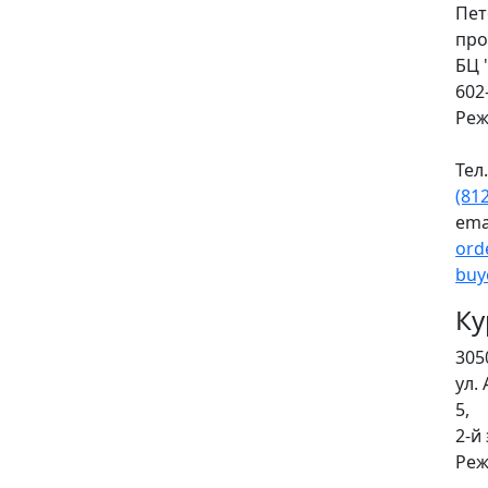
Пет
про
БЦ 
602
Реж
Тел
(81
ema
ord
buy
Ку
305
ул.
5,
2-й
Реж