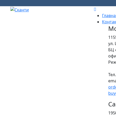
Главна
Конта
Мо
115
ул.
БЦ 
офи
Реж
Тел
ema
ord
buy
Са
195