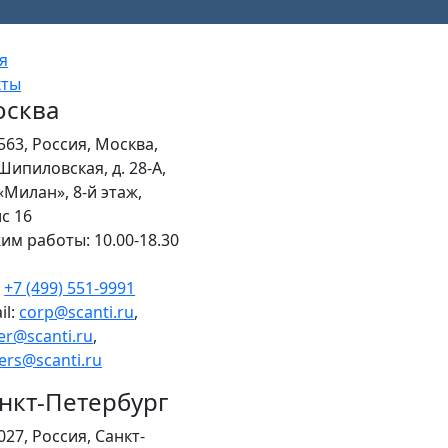
я
кты
сква
563, Россия, Москва,
 Шипиловская, д. 28-А,
«Милан», 8-й этаж,
с 16
им работы: 10.00-18.30
.
+7 (499) 551-9991
il:
corp@scanti.ru
,
er@scanti.ru
,
ers@scanti.ru
нкт-Петербург
027, Россия, Санкт-