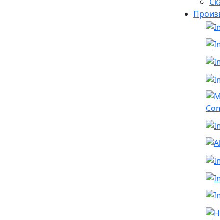
Ск
Произ