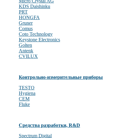
Micro Crystal AG
KDS Daishinku
PRT
HONGFA
Gruner
Comus
Coto Technology
Keystone Electronics
Golten
Antenk
CVILUX
Контрольно-измерительные приборы
TESTO
Hygiena
CEM
Fluke
Средства разработки, R&D
Spectrum Digital