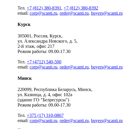
Тел.
+7 (812) 380-8391
,
+7 (812) 380-8392
email:
corp@scanti.ru
,
order@scanti.ru
,
buyers@scanti.ru
Курск
305001, Россия, Курск,
ул. Александра Невского, д. 5,
2-й этаж, офис 217
Режим работы: 09.00-17.30
Тел.
+7 (4712) 540-500
email:
corp@scanti.ru
,
order@scanti.ru
,
buyers@scanti.ru
Минск
220099, Республика Беларусь, Минск,
ул. Казинца, д. 4, офис 102a
(здание ГО "Белресурсы")
Режим работы: 09.00-17.30
Тел.
+375 (17) 310-0867
email:
corp@scanti.ru
,
order@scanti.ru
,
buyers@scanti.ru