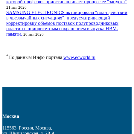
которой профсоюз приостанавливает процесс ее "запуска"
21 мая 2026
SAMSUNG ELECTRONICS активировала "план действий
в чрезвычайных ситуациях", предусматривающий
корректировку объемов поставок полупроводниковых
пластин с приоритетным сохранением выпуска HBM-
памяти.
20 мая 2026
*
По данным Инфо-портала
www.ecworld.ru
Москва
115563, Россия, Москва,
ул. Шипиловская, д. 28-А,