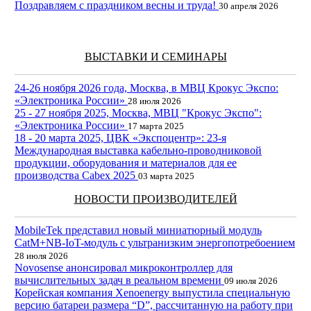
Поздравляем с праздником весны и труда!
30 апреля 2026
ВЫСТАВКИ И СЕМИНАРЫ
24-26 ноября 2026 года, Москва, в МВЦ Крокус Экспо:
«Электроника России»
28 июля 2026
25 - 27 ноября 2025, Москва, МВЦ "Крокус Экспо":
«Электроника России»
17 марта 2025
18 - 20 марта 2025, ЦВК «Экспоцентр»: 23-я
Международная выставка кабельно-проводниковой
продукции, оборудования и материалов для ее
производства Cabex 2025
03 марта 2025
НОВОСТИ ПРОИЗВОДИТЕЛЕЙ
MobileTek представил новый миниатюрный модуль
CatM+NB-IoT-модуль с ультранизким энергопотребоением
28 июля 2026
Novosense анонсировал микроконтроллер для
вычислительных задач в реальном времени
09 июля 2026
Корейская компания Xenoenergy выпустила специальную
версию батареи размера “D”, рассчитанную на работу при