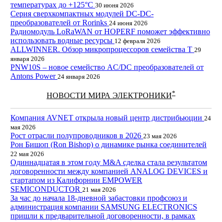
температурах до +125°С
30 июня 2026
Серия сверхкомпактных модулей DC-DC-
преобразователей от Rorinks
24 июня 2026
Радиомодуль LoRaWAN от HOPERF поможет эффективно
использовать водные ресурсы
12 февраля 2026
ALLWINNER. Обзор микропроцессоров семейства Т
29
января 2026
PNW10S – новое семейство AC/DC преобразователей от
Antons Power
24 января 2026
*
НОВОСТИ МИРА ЭЛЕКТРОНИКИ
Компания AVNET открыла новый центр дистрибьюции
24
мая 2026
Рост отрасли полупроводников в 2026
23 мая 2026
Рон Бишоп (Ron Bishop) о динамике рынка соединителей
22 мая 2026
Одиннадцатая в этом году M&A сделка стала результатом
договоренности между компанией ANALOG DEVICES и
стартапом из Калифорнии EMPOWER
SEMICONDUCTOR
21 мая 2026
За час до начала 18-дневной забастовки профсоюз и
администрация компании SAMSUNG ELECTRONICS
пришли к предварительной договоренности, в рамках